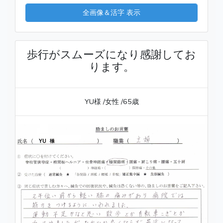
全画像＆活字 表示
歩行がスムーズになり感謝してお
ります。
YU様
/女性
/65歳